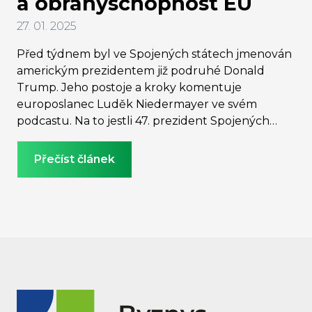
a obranyschopnost EU
27. 01. 2025
Před týdnem byl ve Spojených státech jmenován
americkým prezidentem již podruhé Donald
Trump. Jeho postoje a kroky komentuje
europoslanec Luděk Niedermayer ve svém
podcastu. Na to jestli 47. prezident Spojených
států může ovlivnit i českou ekonomiku a na to
kolik by státy Evropské unie měly alokovat na
Přečíst článek
obranyschopnost se ptá naše šéfredaktorka
Kateřina Novotná.