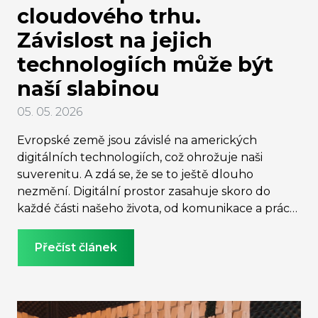
cloudového trhu.
Závislost na jejich
technologiích může být
naší slabinou
05. 05. 2026
Evropské země jsou závislé na amerických
digitálních technologiích, což ohrožuje naši
suverenitu. A zdá se, že se to ještě dlouho
nezmění. Digitální prostor zasahuje skoro do
každé části našeho života, od komunikace a práce
přes zdravotnickou infrastrukturu po
bankovnictví, týká se to také ukládání citlivých
Přečíst článek
osobních údajů. Agresivní politika Donalda
Trumpa v obchodu a sporech o Grónsko nutí
Evropu přehodnotit svou závislost na USA – a to
nejen v obraně, ale i v digitální sféře. Nejčernější