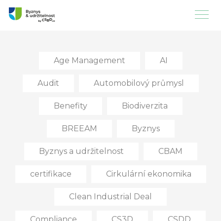
Age Management
AI
Audit
Automobilový průmysl
Benefity
Biodiverzita
BREEAM
Byznys
Byznys a udržitelnost
CBAM
certifikace
Cirkulární ekonomika
Clean Industrial Deal
Compliance
CS3D
CSDD