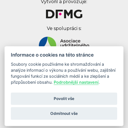
Vytvořil a provozuje:
Ve spolupráci s:
Informace o cookies na této stránce
Soubory cookie používáme ke shromažďování a
Digital First Marketing Group s.r.o.
analýze informací o výkonu a používání webu, zajištění
Jankovcova 1037/49
fungování funkcí ze sociálních médií a ke zlepšení a
170 00 Praha 7
přizpůsobení obsahu.
Podrobnější nastavení
.
IČ: 08262683
DIČ: CZ08262683
Povolit vše
Odebírat newsletter
Odmítnout vše