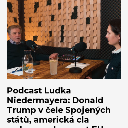
scénář odstřižení od amerických technologií by
vedl ochromení velké části online ekonomiky a
vládních služeb.
Podcast Luďka
Niedermayera: Donald
Trump v čele Spojených
států, americká cla