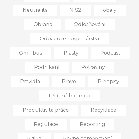
Neutralita
NIS2
obaly
Obrana
Odlesňování
Odpadové hospodářství
Omnibus
Plasty
Podcast
Podnikání
Potraviny
Pravidla
Právo
Předpisy
Přidaná hodnota
Produktivita práce
Recyklace
Regulace
Reporting
Rizika
Rovné odměňování