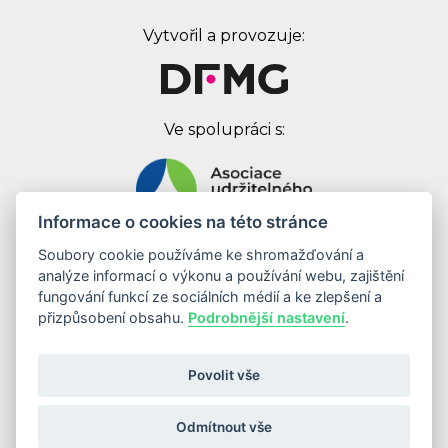
Vytvořil a provozuje:
Ve spolupráci s:
Informace o cookies na této stránce
Soubory cookie používáme ke shromažďování a
Digital First Marketing Group s.r.o.
analýze informací o výkonu a používání webu, zajištění
Jankovcova 1037/49
fungování funkcí ze sociálních médií a ke zlepšení a
170 00 Praha 7
přizpůsobení obsahu.
Podrobnější nastavení
.
IČ: 08262683
DIČ: CZ08262683
Povolit vše
Odebírat newsletter
Odmítnout vše