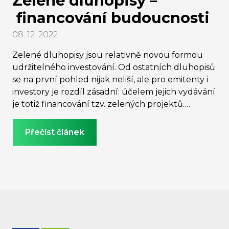
Zelené dluhopisy –
financování budoucnosti
08. 12. 2022
Zelené dluhopisy jsou relativně novou formou
udržitelného investování. Od ostatních dluhopisů
se na první pohled nijak neliší, ale pro emitenty i
investory je rozdíl zásadní: účelem jejich vydávání
je totiž financování tzv. zelených projektů.
Emitenti skrze ně deklarují vůči investorské i
laické veřejnosti svůj závazek podílet se na
Přečíst článek
podpoře udržitelnosti a přispět k dosažení
environmentálně prospěšných cílů. Na to slyší
velcí investoři (investiční banky, fondy apod.), kteří
do takových bohulibých činností chtějí vložit
peníze a profilovat se udržitelně i vůči svým
klientům, kterým následně zelený produkt
nabídnou.