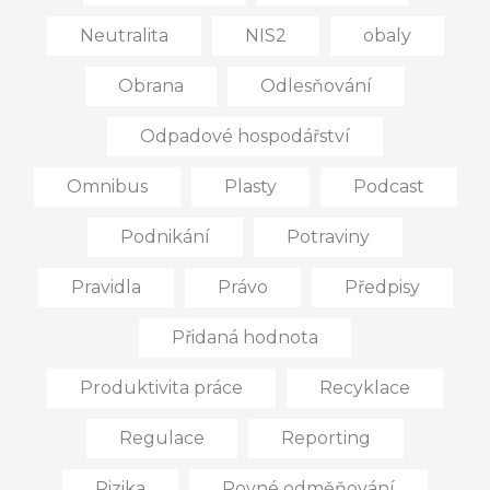
Neutralita
NIS2
obaly
Obrana
Odlesňování
Odpadové hospodářství
Omnibus
Plasty
Podcast
Podnikání
Potraviny
Pravidla
Právo
Předpisy
Přidaná hodnota
Produktivita práce
Recyklace
Regulace
Reporting
Rizika
Rovné odměňování