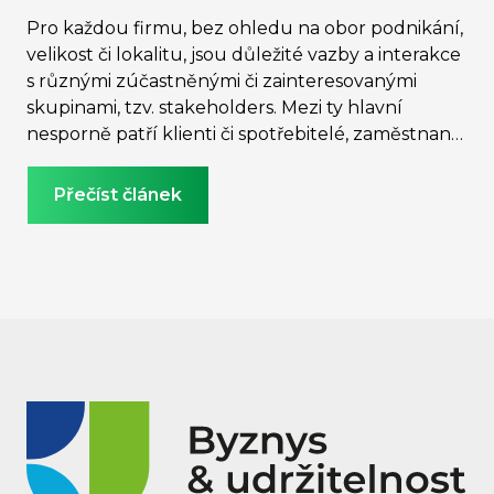
Pro každou firmu, bez ohledu na obor podnikání,
velikost či lokalitu, jsou důležité vazby a interakce
s různými zúčastněnými či zainteresovanými
skupinami, tzv. stakeholders. Mezi ty hlavní
nesporně patří klienti či spotřebitelé, zaměstnanci
a také komunity, ve kterých firmy působí. Tyto
skupiny jsou optikou modelu ESG obsaženy
Přečíst článek
v sociálním pilíři. Co o nich podle CSRD budou
muset firmy již brzy zveřejňovat? Na co se musí
připravit?