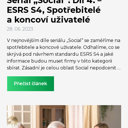
Seriál „Social“: Díl 4. –
ESRS S4, Spotřebitelé
a koncoví uživatelé
28. 06. 2023
V nejnovějším díle seriálu „Social“ se zaměříme na
spotřebitele a koncové uživatele. Odhalíme, co se
skrývá pod návrhem standardu ESRS S4 a jaké
informace budou muset firmy v této kategorii
sbírat. Zásadní je celou oblast Social nepodcenit a
připravit se na reporting včas, i pokud se na vaší
firmu tato povinnost zatím přímo nevztahuje.
Přečíst článek
Zeptat se vás totiž mohou zákazníci i odběratelé.