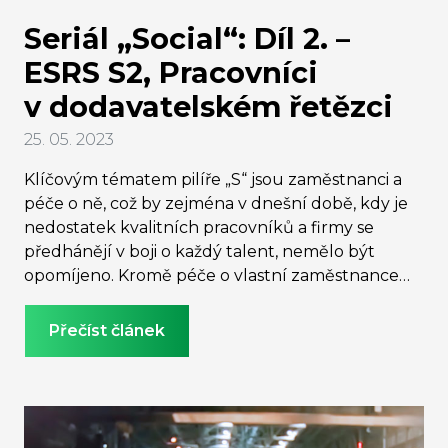
Seriál „Social“: Díl 2. –
ESRS S2, Pracovníci
v dodavatelském řetězci
25. 05. 2023
Klíčovým tématem pilíře „S“ jsou zaměstnanci a
péče o ně, což by zejména v dnešní době, kdy je
nedostatek kvalitních pracovníků a firmy se
předhánějí v boji o každý talent, nemělo být
opomíjeno. Kromě péče o vlastní zaměstnance
ale nová legislativa vyžaduje, aby firma vedla v
patrnosti i pracovníky v dodavatelských řetězcích.
Přečíst článek
Neznamená to však, že musí nutně reportovat o
každém svém dodavateli. O potřebě reportování
rozhodne tzv. test materiality. Přečtěte si, co se
pod tímto termínem skrývá.