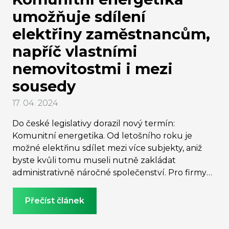
umožňuje sdílení
elektřiny zaměstnancům,
napříč vlastními
nemovitostmi i mezi
sousedy
17. 04. 2024
Do české legislativy dorazil nový termín:
Komunitní energetika. Od letošního roku je
možné elektřinu sdílet mezi více subjekty, aniž
byste kvůli tomu museli nutně zakládat
administrativně náročné společenství. Pro firmy
se navíc možnost sdílet elektřinu může stát
novým zaměstnaneckým benefitem.
Přečíst článek
Praktickému využití výhod komunitní energetiky
ale zatím brání chybějící prováděcí předpisy.