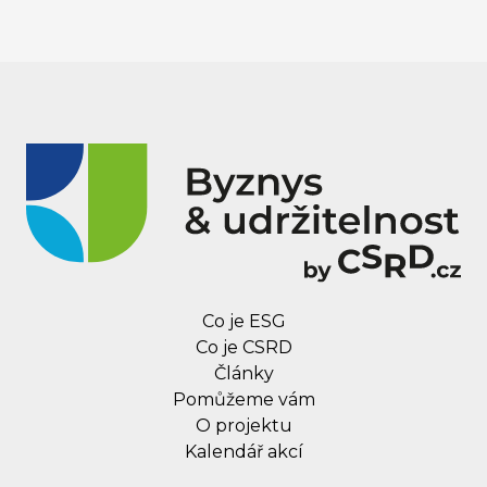
Přečtěte si, jaké jsou možnosti sdílení elektřiny, co
nového říká o sdílení zákon i jaké výhody sdílení
přinese.
Co je ESG
Co je CSRD
Články
Pomůžeme vám
O projektu
Kalendář akcí