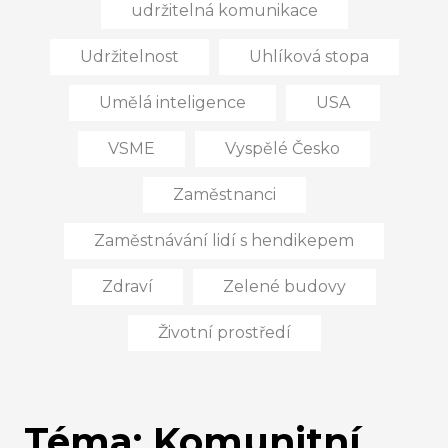
udržitelná komunikace
Udržitelnost
Uhlíková stopa
Umělá inteligence
USA
VSME
Vyspělé Česko
Zaměstnanci
Zaměstnávání lidí s hendikepem
Zdraví
Zelené budovy
Životní prostředí
Téma: Komunitní