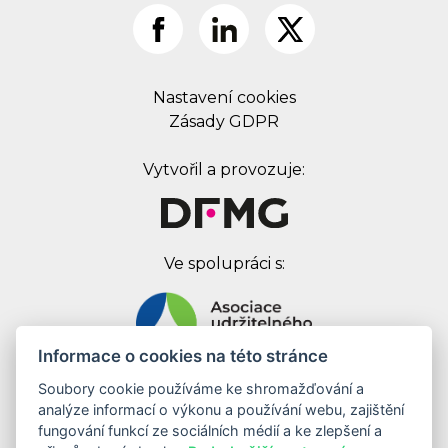
Nastavení cookies
Zásady GDPR
Vytvořil a provozuje:
Ve spolupráci s:
Informace o cookies na této stránce
Soubory cookie používáme ke shromažďování a
Digital First Marketing Group s.r.o.
analýze informací o výkonu a používání webu, zajištění
Jankovcova 1037/49
fungování funkcí ze sociálních médií a ke zlepšení a
170 00 Praha 7