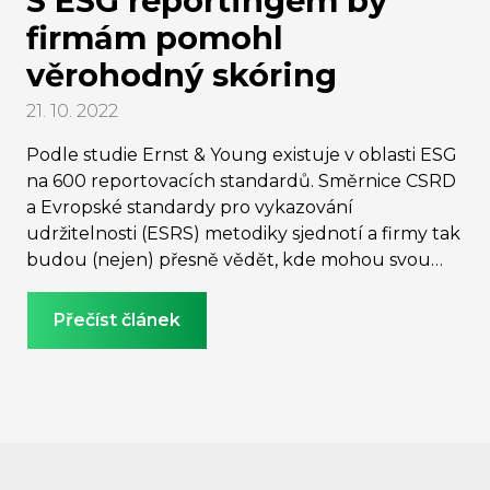
S ESG reportingem by
firmám pomohl
věrohodný skóring
21. 10. 2022
Podle studie Ernst & Young existuje v oblasti ESG
na 600 reportovacích standardů. Směrnice CSRD
a Evropské standardy pro vykazování
udržitelnosti (ESRS) metodiky sjednotí a firmy tak
budou (nejen) přesně vědět, kde mohou svou
péči o udržitelnost zlepšit. Vycházet budou
především ze standardu Global Reporting
Přečíst článek
Initiative (GRI), který se však musí ještě zbavit
dvou zásadních překážek – sjednocení měření
uhlíkové stopy a zjednodušení reportování pro
malé a střední firmy.