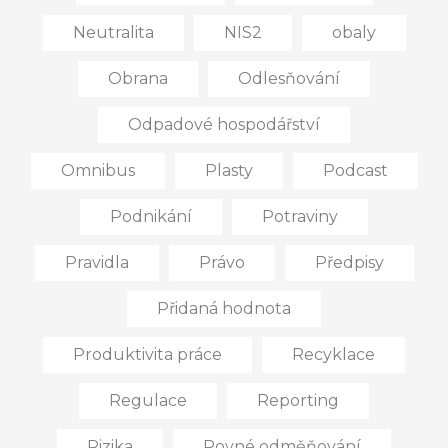
Neutralita
NIS2
obaly
Obrana
Odlesňování
Odpadové hospodářství
Omnibus
Plasty
Podcast
Podnikání
Potraviny
Pravidla
Právo
Předpisy
Přidaná hodnota
Produktivita práce
Recyklace
Regulace
Reporting
Rizika
Rovné odměňování