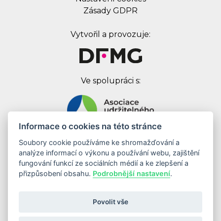
Zásady GDPR
Vytvořil a provozuje:
Ve spolupráci s:
Informace o cookies na této stránce
Soubory cookie používáme ke shromažďování a
Digital First Marketing Group s.r.o.
analýze informací o výkonu a používání webu, zajištění
Jankovcova 1037/49
fungování funkcí ze sociálních médií a ke zlepšení a
170 00 Praha 7
přizpůsobení obsahu.
Podrobnější nastavení
.
IČ: 08262683
DIČ: CZ08262683
Povolit vše