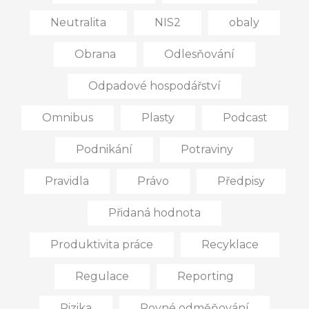
Neutralita
NIS2
obaly
Obrana
Odlesňování
Odpadové hospodářství
Omnibus
Plasty
Podcast
Podnikání
Potraviny
Pravidla
Právo
Předpisy
Přidaná hodnota
Produktivita práce
Recyklace
Regulace
Reporting
Rizika
Rovné odměňování