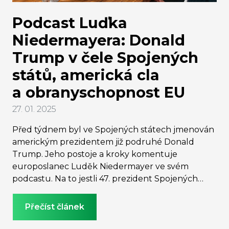
Podcast Luďka
Niedermayera: Donald
Trump v čele Spojených
států, americká cla
a obranyschopnost EU
27. 01. 2025
Před týdnem byl ve Spojených státech jmenován
americkým prezidentem již podruhé Donald
Trump. Jeho postoje a kroky komentuje
europoslanec Luděk Niedermayer ve svém
podcastu. Na to jestli 47. prezident Spojených
států může ovlivnit i českou ekonomiku a na to
kolik by státy Evropské unie měly alokovat na
Přečíst článek
obranyschopnost se ptá naše šéfredaktorka
Kateřina Novotná.