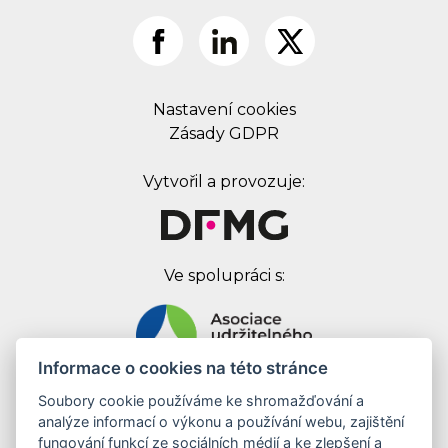
Nastavení cookies
Zásady GDPR
Vytvořil a provozuje:
Ve spolupráci s:
Informace o cookies na této stránce
Soubory cookie používáme ke shromažďování a
Digital First Marketing Group s.r.o.
analýze informací o výkonu a používání webu, zajištění
Jankovcova 1037/49
fungování funkcí ze sociálních médií a ke zlepšení a