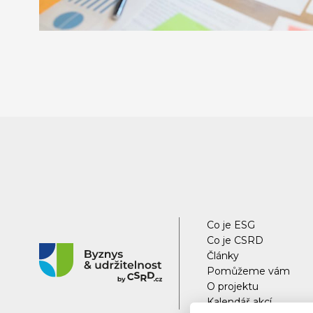
Co je ESG
Co je CSRD
Články
Pomůžeme vám
O projektu
Kalendář akcí