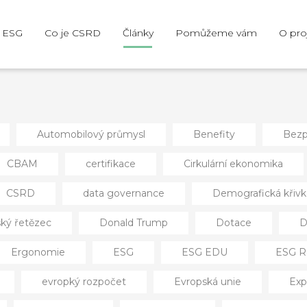
e ESG
Co je CSRD
Články
Pomůžeme vám
O pro
Automobilový průmysl
Benefity
Bezp
CBAM
certifikace
Cirkulární ekonomika
CSRD
data governance
Demografická křivk
ký řetězec
Donald Trump
Dotace
D
Ergonomie
ESG
ESG EDU
ESG R
evropký rozpočet
Evropská unie
Exp