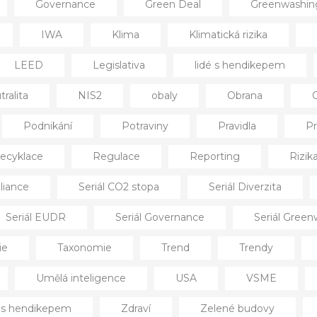
Governance
Green Deal
Greenwashin
IWA
Klima
Klimatická rizika
LEED
Legislativa
lidé s hendikepem
ralita
NIS2
obaly
Obrana
Podnikání
Potraviny
Pravidla
Pr
ecyklace
Regulace
Reporting
Rizik
liance
Seriál CO2 stopa
Seriál Diverzita
Seriál EUDR
Seriál Governance
Seriál Gree
ie
Taxonomie
Trend
Trendy
Umělá inteligence
USA
VSME
í s hendikepem
Zdraví
Zelené budovy