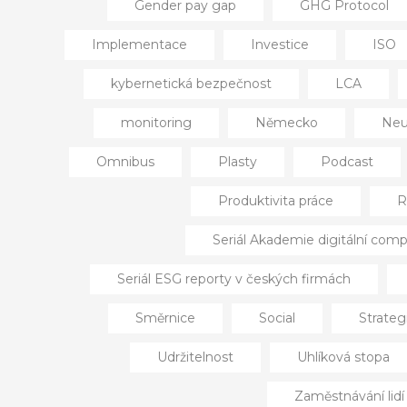
Gender pay gap
GHG Protocol
Implementace
Investice
ISO
kybernetická bezpečnost
LCA
monitoring
Německo
Neut
Omnibus
Plasty
Podcast
Produktivita práce
R
Seriál Akademie digitální comp
Seriál ESG reporty v českých firmách
Směrnice
Social
Strateg
Udržitelnost
Uhlíková stopa
Zaměstnávání lid