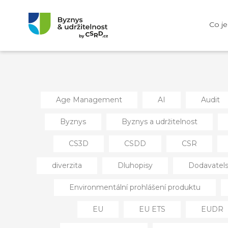
Co j
Age Management
AI
Audit
Byznys
Byznys a udržitelnost
CS3D
CSDD
CSR
diverzita
Dluhopisy
Dodavatels
Environmentální prohlášení produktu
EU
EU ETS
EUDR