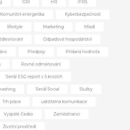
g
GRI
HR
IFRS
Komunitní energetika
Kyberbezpečnost
lifestyle
Marketing
Mladí
Odlesňování
Odpadové hospodářství
ávo
Předpisy
Přidaná hodnota
a
Rovné odměňování
Seriál ESG report v 5 krocích
nwashing
Seriál Social
Služby
Trh práce
udržitelná komunikace
Vyspělé Česko
Zaměstnanci
Životní prostředí