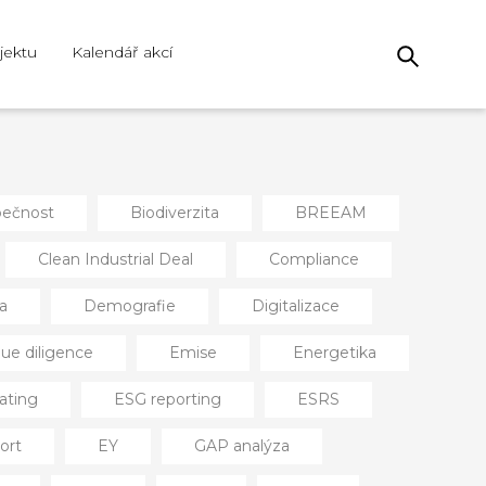
jektu
Kalendář akcí
ečnost
Biodiverzita
BREEAM
Clean Industrial Deal
Compliance
a
Demografie
Digitalizace
ue diligence
Emise
Energetika
ating
ESG reporting
ESRS
ort
EY
GAP analýza