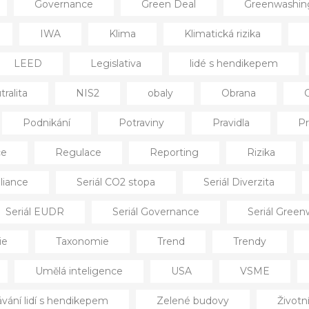
Governance
Green Deal
Greenwashin
IWA
Klima
Klimatická rizika
LEED
Legislativa
lidé s hendikepem
ralita
NIS2
obaly
Obrana
Podnikání
Potraviny
Pravidla
Pr
ce
Regulace
Reporting
Rizika
liance
Seriál CO2 stopa
Seriál Diverzita
Seriál EUDR
Seriál Governance
Seriál Gree
ie
Taxonomie
Trend
Trendy
Umělá inteligence
USA
VSME
ání lidí s hendikepem
Zelené budovy
Životn