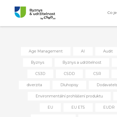
Co j
Age Management
AI
Audit
Byznys
Byznys a udržitelnost
CS3D
CSDD
CSR
diverzita
Dluhopisy
Dodavatels
Environmentální prohlášení produktu
EU
EU ETS
EUDR