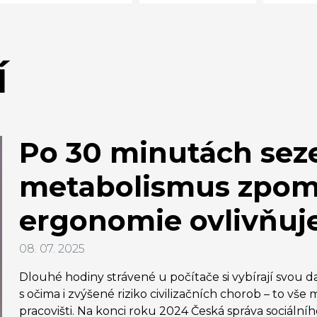
í
Po 30 minutách seze
metabolismus zpoma
ergonomie ovlivňuje
08. 07. 2025
Dlouhé hodiny strávené u počítače si vybírají svou d
s očima i zvýšené riziko civilizačních chorob – to 
pracovišti. Na konci roku 2024 Česká správa sociální