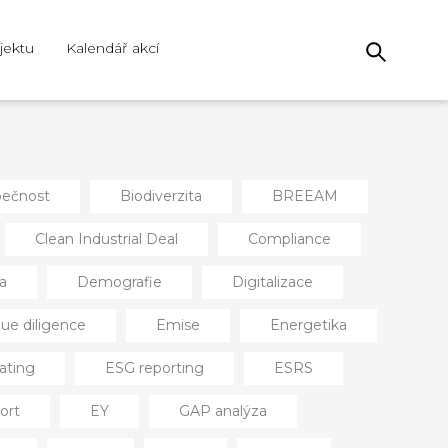
jektu
Kalendář akcí
ečnost
Biodiverzita
BREEAM
Clean Industrial Deal
Compliance
a
Demografie
Digitalizace
ue diligence
Emise
Energetika
ating
ESG reporting
ESRS
ort
EY
GAP analýza