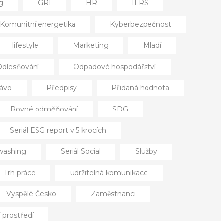
g
GRI
HR
IFRS
Komunitní energetika
Kyberbezpečnost
lifestyle
Marketing
Mladí
Odlesňování
Odpadové hospodářství
ávo
Předpisy
Přidaná hodnota
Rovné odměňování
SDG
Seriál ESG report v 5 krocích
nwashing
Seriál Social
Služby
Trh práce
udržitelná komunikace
Vyspělé Česko
Zaměstnanci
í prostředí