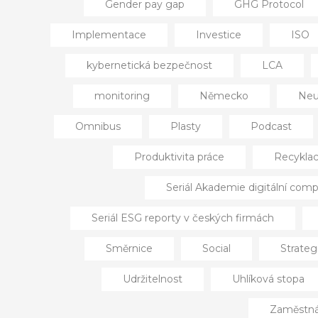
Gender pay gap
GHG Protocol
Implementace
Investice
ISO
kybernetická bezpečnost
LCA
monitoring
Německo
Neut
Omnibus
Plasty
Podcast
Produktivita práce
Recykla
Seriál Akademie digitální comp
Seriál ESG reporty v českých firmách
Směrnice
Social
Strateg
Udržitelnost
Uhlíková stopa
Zaměstnáv