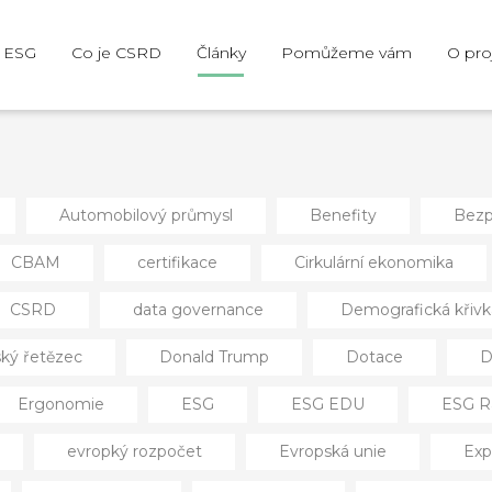
e ESG
Co je CSRD
Články
Pomůžeme vám
O pro
Automobilový průmysl
Benefity
Bezp
CBAM
certifikace
Cirkulární ekonomika
CSRD
data governance
Demografická křivk
ký řetězec
Donald Trump
Dotace
D
Ergonomie
ESG
ESG EDU
ESG R
evropký rozpočet
Evropská unie
Exp