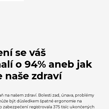
ní se váš
lí o 94% aneb jak
 naše zdraví
aň na našem zdraví. Bolesti zad, únava, problémy
vše může být důsledkem špatné ergonomie na
ho zabezpečení registrovala 375 tisíc ukončených