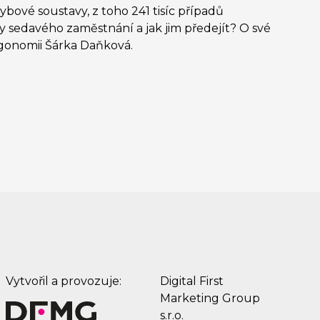
ové soustavy, z toho 241 tisíc případů
y sedavého zaměstnání a jak jim předejít? O své
rgonomii Šárka Daňková.
Vytvořil a provozuje:
Digital First
Marketing Group
s.r.o.