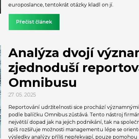
europoslance, tentokrát otázky kladl on jí.
Přečíst článek
Analýza dvojí význa
zjednoduší reportová
Omnibusu
27. 05. 2025
Reportování udržitelnosti sice prochází významnými
podle balíčku Omnibus zůstává. Tento nástroj firmám
největší dopad jak na jejich podnikání, tak na společno
spíš rozšiřuje možnosti managementu lépe se orientova
výsledky analýzy příliš nepřekvapí, pouze pomohou s