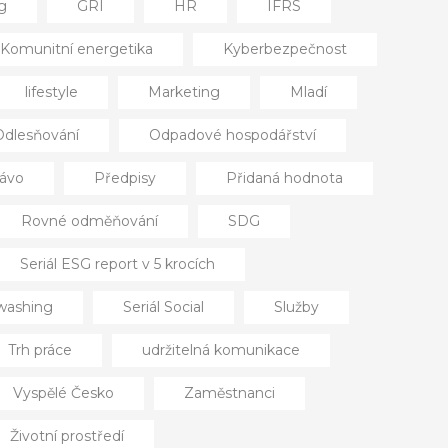
g
GRI
HR
IFRS
Komunitní energetika
Kyberbezpečnost
lifestyle
Marketing
Mladí
Odlesňování
Odpadové hospodářství
ávo
Předpisy
Přidaná hodnota
Rovné odměňování
SDG
Seriál ESG report v 5 krocích
nwashing
Seriál Social
Služby
Trh práce
udržitelná komunikace
Vyspělé Česko
Zaměstnanci
Životní prostředí