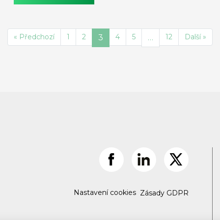
« Předchozí
1
2
4
5
12
Další »
3
…
Nastavení cookies
Zásady GDPR