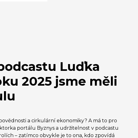
 podcastu Luďka
oku 2025 jsme měli
ulu
dpovědnosti a cirkulární ekonomiky? A má to pro
torka portálu Byznys a udržitelnost v podcastu
olích – zatímco obvykle je to ona, kdo zpovídá