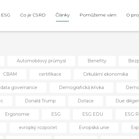
e ESG
Co je CSRD
Články
Pomůžeme vám
O pro
Automobilový průmysl
Benefity
Bezp
CBAM
certifikace
Cirkulární ekonomika
data governance
Demografická křivka
Demog
ec
Donald Trump
Dotace
Due dilige
Ergonomie
ESG
ESG EDU
ESG R
evropký rozpočet
Evropská unie
Exp