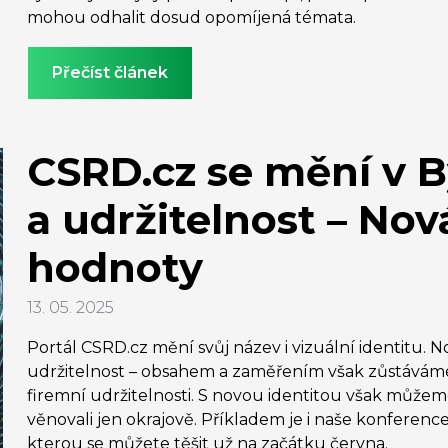
mohou odhalit dosud opomíjená témata.
Přečíst článek
CSRD.cz se mění v 
a udržitelnost – Nová
hodnoty
13. 05. 2025
Portál CSRD.cz mění svůj název i vizuální identitu.
udržitelnost – obsahem a zaměřením však zůstáváme
firemní udržitelnosti. S novou identitou však můžeme
věnovali jen okrajově. Příkladem je i naše konferen
kterou se můžete těšit už na začátku června.