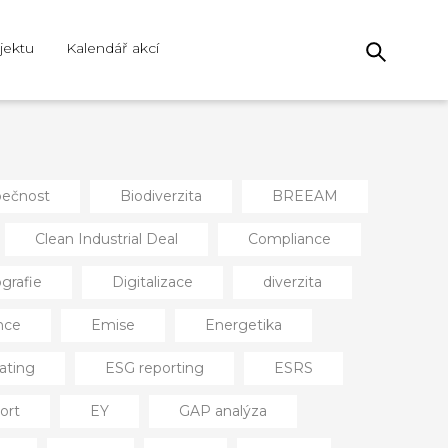
jektu
Kalendář akcí
ečnost
Biodiverzita
BREEAM
Clean Industrial Deal
Compliance
rafie
Digitalizace
diverzita
nce
Emise
Energetika
ating
ESG reporting
ESRS
ort
EY
GAP analýza