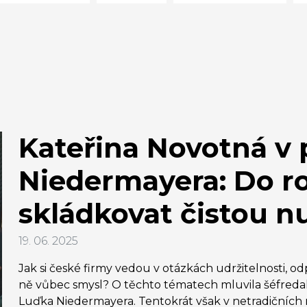
Kateřina Novotná v
Niedermayera: Do r
skládkovat čistou n
19. 06. 2025
Jak si české firmy vedou v otázkách udržitelnosti, o
ně vůbec smysl? O těchto tématech mluvila šéfredak
Luďka Niedermayera. Tentokrát však v netradičních r