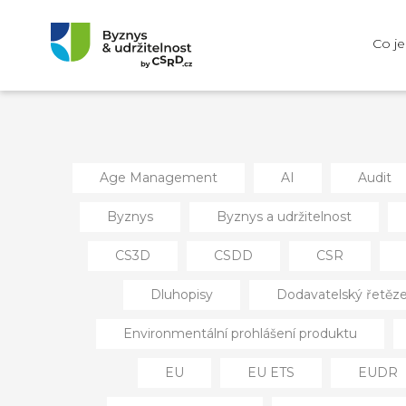
Co j
Age Management
AI
Audit
Byznys
Byznys a udržitelnost
CS3D
CSDD
CSR
Dluhopisy
Dodavatelský řetěz
Environmentální prohlášení produktu
EU
EU ETS
EUDR