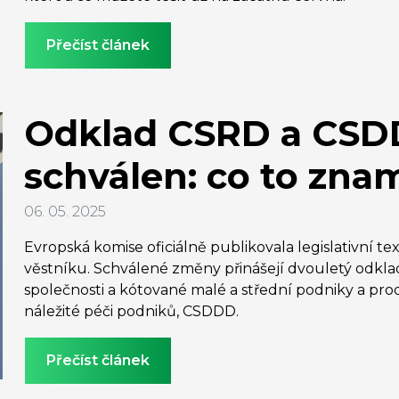
Přečíst článek
Odklad CSRD a CSDD
schválen: co to zna
06. 05. 2025
Evropská komise oficiálně publikovala legislativní t
věstníku. Schválené změny přinášejí dvouletý odkla
společnosti a kótované malé a střední podniky a pro
náležité péči podniků, CSDDD.
Přečíst článek