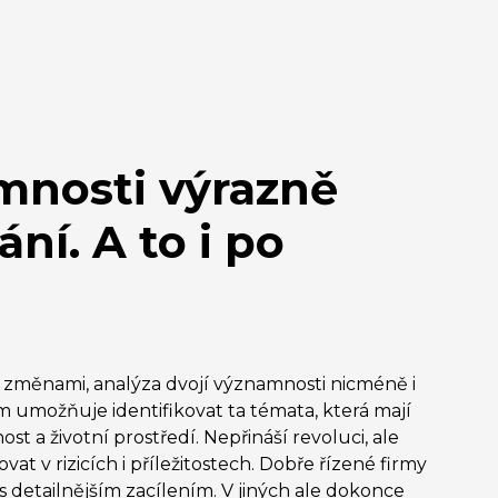
mnosti výrazně
ní. A to i po
 změnami, analýza dvojí významnosti nicméně i
 umožňuje identifikovat ta témata, která mají
st a životní prostředí. Nepřináší revoluci, ale
t v rizicích i příležitostech. Dobře řízené firmy
 detailnějším zacílením. V jiných ale dokonce