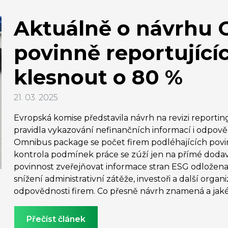
Aktuálně o návrhu 
povinně reportující
klesnout o 80 %
21. 03. 2025
Evropská komise představila návrh na revizi reporti
pravidla vykazování nefinančních informací i odpověd
Omnibus package se počet firem podléhajících povi
kontrola podmínek práce se zúží jen na přímé dodav
povinnost zveřejňovat informace stran ESG odložena 
snížení administrativní zátěže, investoři a další orga
odpovědnosti firem. Co přesně návrh znamená a ja
Přečíst článek