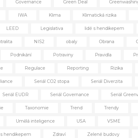
Governance
Green Deal
Greenwashin
IWA
Klima
Klimatická rizika
LEED
Legislativa
lidé s hendikepem
ralita
NIS2
obaly
Obrana
Podnikání
Potraviny
Pravidla
Pr
ce
Regulace
Reporting
Rizika
liance
Seriál CO2 stopa
Seriál Diverzita
Seriál EUDR
Seriál Governance
Seriál Gree
ie
Taxonomie
Trend
Trendy
Umělá inteligence
USA
VSME
í s hendikepem
Zdraví
Zelené budovy