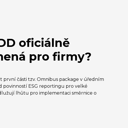
D oficiálně
mená pro firmy?
ext první části tzv. Omnibus package v úředním
d povinností ESG reportingu pro velké
dlužují lhůtu pro implementaci směrnice o