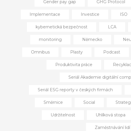
Gender pay gap
GHG Protocol
Implementace
Investice
ISO
kybernetická bezpečnost
LCA
monitoring
Německo
Neut
Omnibus
Plasty
Podcast
Produktivita práce
Recykla
Seriál Akademie digitální comp
Seriál ESG reporty v českých firmách
Směrnice
Social
Strateg
Udržitelnost
Uhlíková stopa
Zaměstnávání lid